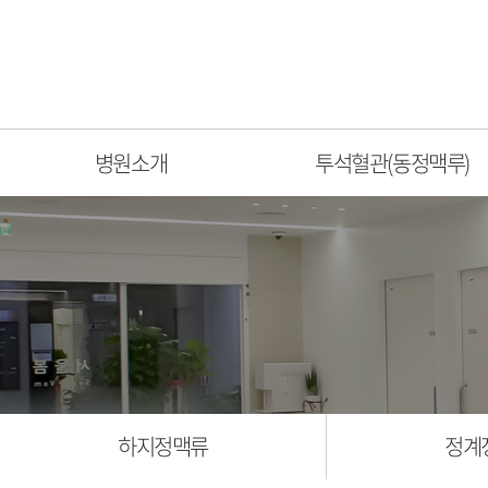
병원소개
투석혈관(동정맥루)
하지정맥류
정계