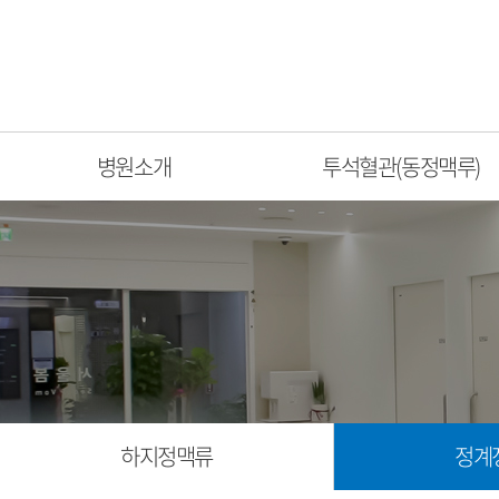
병원소개
투석혈관(동정맥루)
하지정맥류
정계