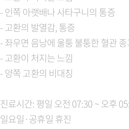
- 인쪽 아랫배나 사타구니의 통증
- 고환의 발열감, 통증
- 좌우면 음낭에 울퉁 불퉁한 혈관 종
- 고환이 처지는 느낌
- 양쪽 고환의 비대칭
진료시간: 평일 오전 07:30 ~ 오후 05:00
일요일·공휴일 휴진